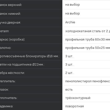
на выбор
амок верхний:
на выбор
амок нижний:
Archie
учка дверная:
еталл:
холоднокатаная сталь от 2 д
аркас (коробка):
профильная труба 60х30 мм
олотно:
профильная труба 50х25 мм
ротивосъёмные блокираторы Ø16 мм.:
3 шт.
етли на подшипнике Ø22мм.:
3 шт.
ебра жёсткости:
2 шт.
теплитель:
пенополистирол пенофлекс
лазок:
есть
плотнитель:
трёхконтурный
адвижка:
поворотная