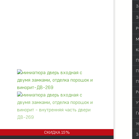
З
З
Р
М
К
П
П
П
Р
У
Г
У
СКИДКА
15%
З