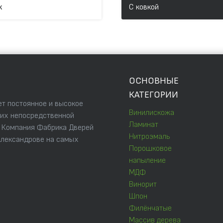
к
С ковкой
ОСНОВНЫЕ
КАТЕГОРИИ
т постоянное и высокое
Винилискожа
 их непосредственной
Ламинат
. Компания Фабрика Дверей
Нитроэмаль
Александрове на самых
Порошковое
напыление
МДФ
Винорит
Шпон
Филёнчатые
Массив дерева