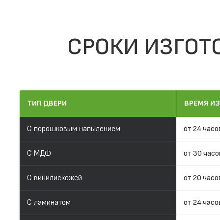
СРОКИ ИЗГОТ
ТИП ДВЕРИ
ВРЕМЯ И
С порошковым напылением
от 24 часо
С МДФ
от 30 часо
С винилискожей
от 20 часо
С ламинатом
от 24 часо