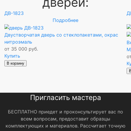
дверей:
ДВ-1823
Д
Подробнее
Двустворчатая дверь со стеклопакетами, окрас
нитроэмаль
В
от 35 000 руб.
М
Купить
о
К
В корзину
В
Пригласить мастера
БЕСПЛАТНО приедет и проконсультирует вас по
всем вопросам, предоставит образцы
комплектующих и материалов.
Рассчитает точную