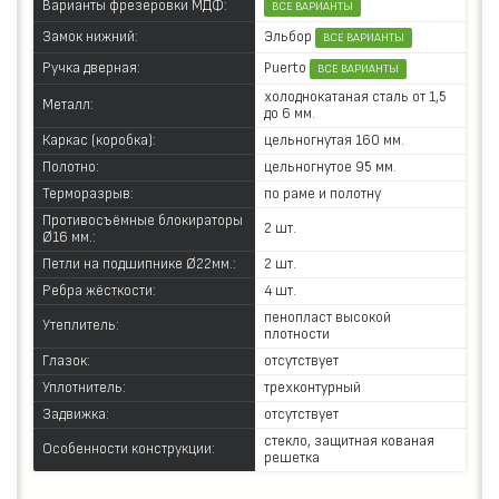
Варианты фрезеровки МДФ:
ВСЕ ВАРИАНТЫ
Эльбор
Замок нижний:
ВСЕ ВАРИАНТЫ
Puerto
Ручка дверная:
ВСЕ ВАРИАНТЫ
холоднокатаная сталь от 1,5
Металл:
до 6 мм.
Каркас (коробка):
цельногнутая 160 мм.
Полотно:
цельногнутое 95 мм.
Терморазрыв:
по раме и полотну
Противосъёмные блокираторы
2 шт.
Ø16 мм.:
Петли на подшипнике Ø22мм.:
2 шт.
Ребра жёсткости:
4 шт.
пенопласт высокой
Утеплитель:
плотности
Глазок:
отсутствует
Уплотнитель:
трехконтурный
Задвижка:
отсутствует
стекло, защитная кованая
Особенности конструкции:
решетка